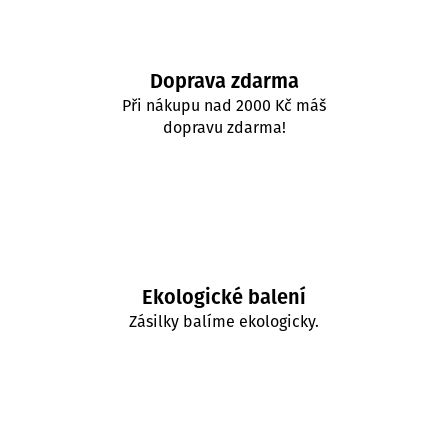
č
u
j
e
Doprava zdarma
m
Při nákupu nad 2000 Kč máš
e
dopravu zdarma!
Ekologické balení
Zásilky balíme ekologicky.