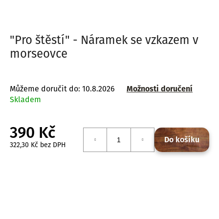
a
j
í
"Pro štěstí" - Náramek se vzkazem v
t
morseovce
?
Můžeme doručit do:
10.8.2026
Možnosti doručení
Skladem
HLEDAT
390 Kč
Do košíku
322,30 Kč bez DPH
Měrná
D
cena:
o
p
o
r
u