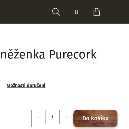
Hledat
Přihlášení
Nákupní
košík
něženka Purecork
Možnosti doručení
Do košíku