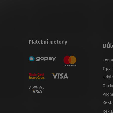
Platební metody
Důl
Konta
Tipy 
Origi
Obch
Podmí
Ke st
Rekl