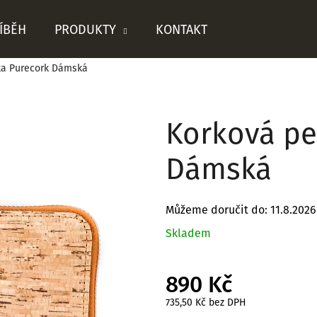
ÍBĚH
PRODUKTY
KONTAKT
ka Purecork Dámská
Co potřebujete najít?
Korková pe
HLEDAT
Dámská
Můžeme doručit do:
11.8.2026
Doporučujeme
Skladem
890 Kč
735,50 Kč bez DPH
Měrná