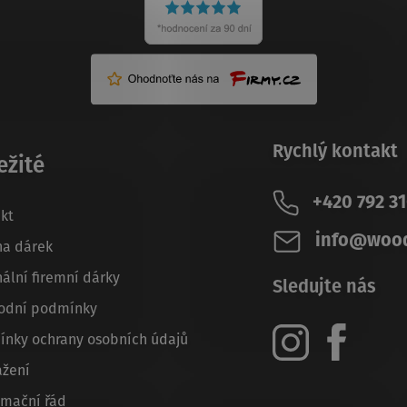
Rychlý kontakt
ežité
+420 792 3
kt
info@wood
na dárek
nální firemní dárky
Sledujte nás
odní podmínky
nky ochrany osobních údajů
ažení
amační řád