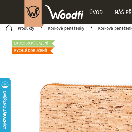
K
Přejít
na
ÚVOD
NÁŠ PŘ
o
Zpět
Zpět
obsah
š
do
do
Domů
Produkty
Korkové peněženky
Korková peněžen
obchodu
obchodu
í
k
EKOLOGICKÉ BALENÍ
RYCHLÉ DORUČENÍ!