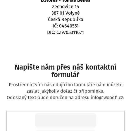
BStores - Tomáš Beneš
č
Zechovice 15
u
387 01 Volyně
j
Česká Republika
e
IČ: 04640551
m
DIČ: CZ9705311671
e
Napište nám přes náš kontaktní
formulář
Prostřednictvím následujícího formuláře nám můžete
zaslat jakýkoliv dotaz či připomínku.
Odeslaný text bude doručen na adresu info@woodfi.cz.