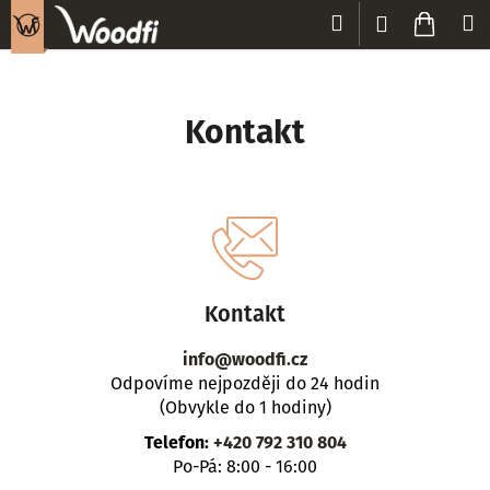
K
Přejít
Hledat
Nákup
M
Přihlášení
na
o
Zpět
Zpět
obsah
košík
š
í
C
k
Kontakt
o
p
o
t
ř
e
Kontakt
b
u
info@woodfi.cz
j
Odpovíme nejpozději do 24 hodin
e
(Obvykle do 1 hodiny)
t
Telefon:
+420 792 310 804
e
Po-Pá: 8:00 - 16:00
n