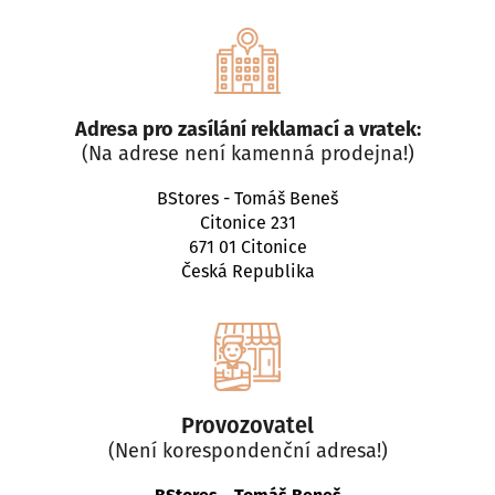
a
j
í
t
Adresa pro zasílání reklamací a vratek:
?
(Na adrese není kamenná prodejna!)
BStores - Tomáš Beneš
Citonice 231
671 01 Citonice
HLEDAT
Česká Republika
D
o
p
Provozovatel
o
(Není korespondenční adresa!)
r
u