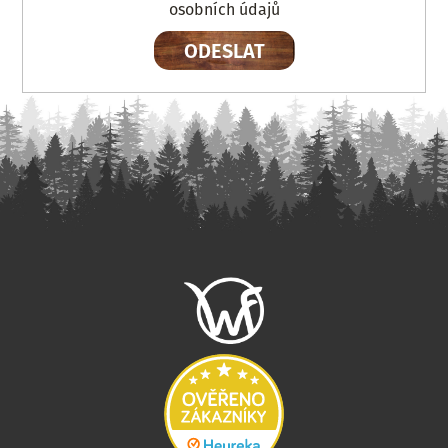
osobních údajů
ODESLAT
Z
á
p
a
t
í