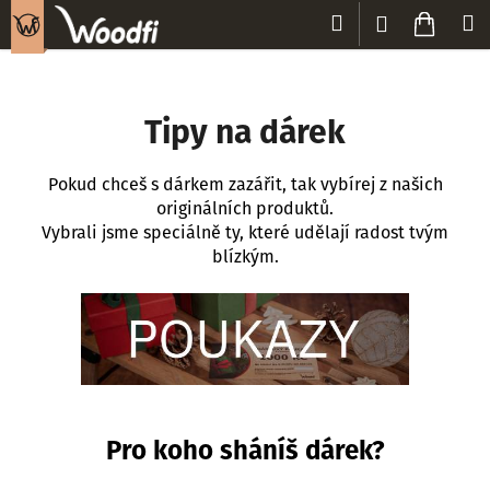
K
Přejít
Hledat
Nákup
M
Přihlášení
na
o
Zpět
Zpět
obsah
košík
š
í
C
k
Tipy na dárek
o
p
Pokud chceš s dárkem zazářit, tak vybírej z našich
o
originálních produktů.
t
Vybrali jsme speciálně ty, které udělají radost tvým
blízkým.
ř
e
b
u
j
e
t
Pro koho sháníš dárek?
e
n