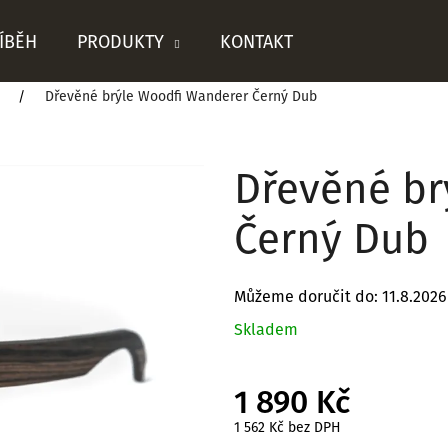
ÍBĚH
PRODUKTY
KONTAKT
Dřevěné brýle Woodfi Wanderer Černý Dub
Co potřebujete najít?
Dřevěné br
HLEDAT
Černý Dub
Můžeme doručit do:
11.8.2026
Doporučujeme
Skladem
1 890 Kč
1 562 Kč bez DPH
Měrná