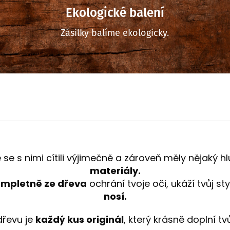
Ekologické balení
Zásilky balíme ekologicky.
se s nimi cítili výjimečně a zároveň měly nějaký 
materiály.
mpletně ze dřeva
ochrání tvoje oči, ukáží tvůj st
nosí.
dřevu je
každý kus originál
, který krásně doplní tvů