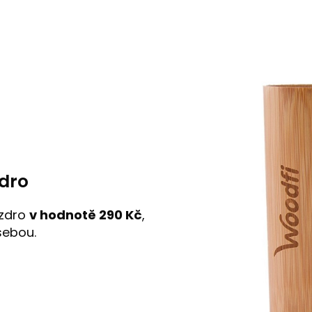
dro
uzdro
v hodnotě 290 Kč
,
sebou.