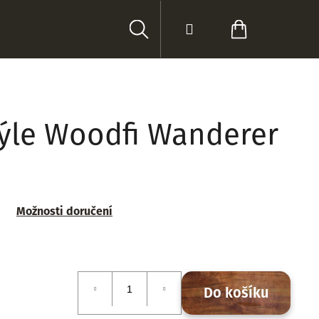
Hledat
Přihlášení
Nákupní
košík
ýle Woodfi Wanderer
Možnosti doručení
Do košíku