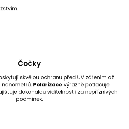
žstvím.
Čočky
oskytují skvělou ochranu před UV zářením až
0 nanometrů.
Polarizace
výrazně potlačuje
jišťuje dokonalou viditelnost i za nepříznivých
podmínek.