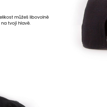
 velikost můžeš libovolně
na tvojí hlavě.