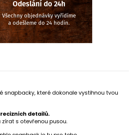
Odeslání do 24h
Všechny objednávky vyřídíme
a odešleme do 24 hodin.
ěné snapbacky, které dokonale vystihnou tvou
precizních detailů.
u zírat s otevřenou pusou.
enhle snapback je tu pro tebe.