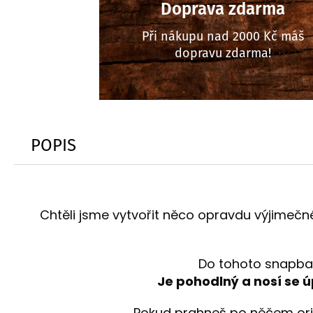
Doprava zdarma
Při nákupu nad 2000 Kč máš
dopravu zdarma!
POPIS
Chtěli jsme vytvořit něco opravdu výjimečné
Do tohoto snapbac
Je pohodlný a nosí se 
Pokud prahneš po něčem ori