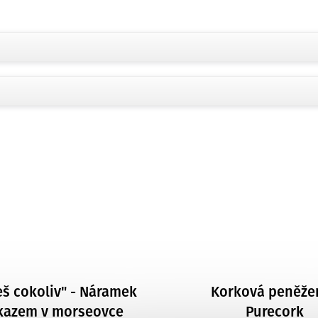
š cokoliv" - Náramek
Korková peněže
kazem v morseovce
Purecork