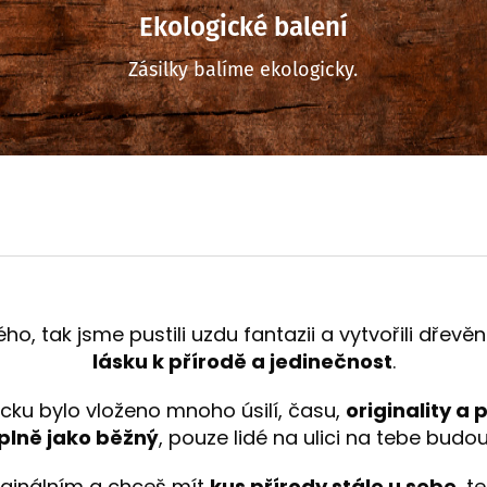
Ekologické balení
Zásilky balíme ekologicky.
ho, tak jsme pustili uzdu fantazii a vytvořili dřev
lásku k přírodě a jedinečnost
.
ku bylo vloženo mnoho úsilí, času,
originality a 
úplně jako běžný
, pouze lidé na ulici na tebe budo
ginálním a chceš mít
kus přírody stále u sebe
, t