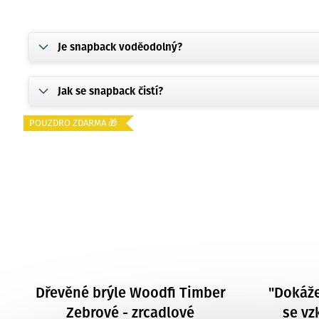
Je snapback voděodolný?
Jak se snapback čistí?
POUZDRO ZDARMA 🎁
Dřevěné brýle Woodfi Timber
"Dokáže
Zebrové - zrcadlové
se vz