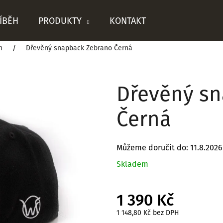
ÍBĚH
PRODUKTY
KONTAKT
m
Dřevěný snapback Zebrano Černá
Co potřebujete najít?
Dřevěný s
HLEDAT
Černá
Můžeme doručit do:
11.8.2026
Doporučujeme
Skladem
1 390 Kč
1 148,80 Kč bez DPH
Měrná